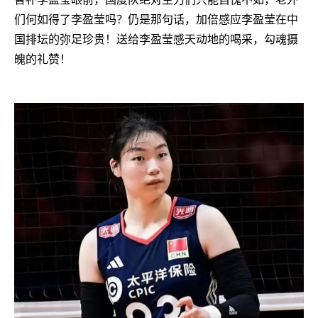
们何如得了李盈莹吗？仍是那句话，加倍感应李盈莹在中
国排坛的弥足珍贵！送给李盈莹感天动地的喝采，勾魂摄
魄的礼赞！