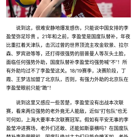
说到这，很难安静地爆发感伤，只能说中国女排的李
盈莹弥足珍贵 。21年和之前，李盈莹是国度队替补，年夜
比重扛着天津队，击沉过曾的世界顶流主攻金软景、拉尔
森、罗宾逊等等，还打得很强势的丽普曼人等灰头土脸，
面临任何强势外助，国度队替补李盈莹均强势喊“不”！所
有外助均过不了李盈莹这关。18/19赛季，决赛阶段，丁
霞、王梦洁加盟了北京队，否则，有强力外助的北京队在
李盈莹眼前只能“跪”！
说到这里又感应一些苦楚，李盈莹没有出战本次联
赛，看来两位强势的老外竟无人能敌，近似“打包队”也无
可何如，上海大要率本次联赛冠军。假如有平安无事的李
盈莹冲进赛场，老外们还敢、还能如斯豪横吗？在国度队
替补李盈莹眼前，国度队绝对主力们只能自愧不如，老外