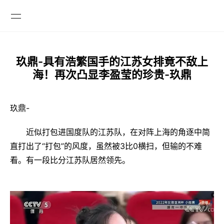
玖鼎-具有浩繁国手的江苏女排竟不敌上

海！再次凸显李盈莹的珍贵-玖鼎
玖鼎-
近似打包进国度队的江苏队，在对阵上海的角逐中简
直打出了“打包”的风度，虽然被3比0横扫，但输的不难
看。有一段比分江苏队居然领先。
GLOBAL