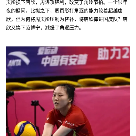
页彤换下唐欣，周进攻锋利，改变了角逐节拍。一个很年
夜的疑问，比拟之下，周页彤打角逐的能力较着超越唐
欣，但为何将周页彤压制为替补，将唐欣捧进国度队？唐
欣又换下范博宁，减缓了角逐压力。